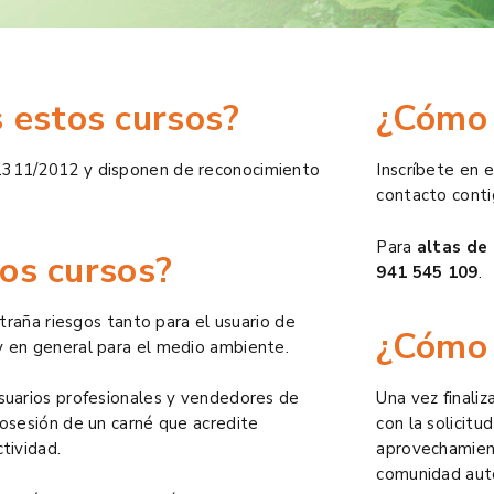
 estos cursos?
¿Cómo
1311/2012 y disponen de reconocimiento
Inscríbete en 
contacto conti
Para
altas de
tos cursos?
941 545 109
.
ntraña riesgos tanto para el usuario de
¿Cómo 
y en general para el medio ambiente.
suarios profesionales y vendedores de
Una vez finali
posesión de un carné que acredite
con la solicitu
tividad.
aprovechamient
comunidad au