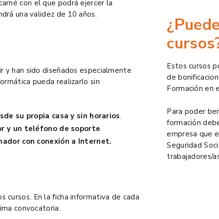
arné con el que podrá ejercer la
endrá una validez de 10 años.
¿Puede
cursos
Estos cursos p
uir y han sido diseñados especialmente
de bonificacion
ormática pueda realizarlo sin
Formación en 
Para poder bene
sde su propia casa y sin horarios
.
formación debe 
r y un teléfono de soporte
.
empresa que es
nador con conexión a Internet.
Seguridad Soci
trabajadores/a
 cursos. En la ficha informativa de cada
xima convocatoria.